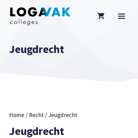
Ga
naar
de
inhoud
MEN
Jeugdrecht
Home
/
Recht
/ Jeugdrecht
Jeugdrecht