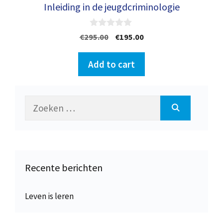
Inleiding in de jeugdcriminologie
0
Oorspronkelijke
Huidige
€
295.00
€
195.00
v
prijs
prijs
a
n
was:
is:
Add to cart
5
€295.00.
€195.00.
Zoek
naar:
Recente berichten
Leven is leren