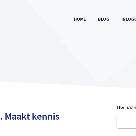
HOME
BLOG
INLOG
Laat
Uw naa
. Maakt kennis
dit
veld
blanco