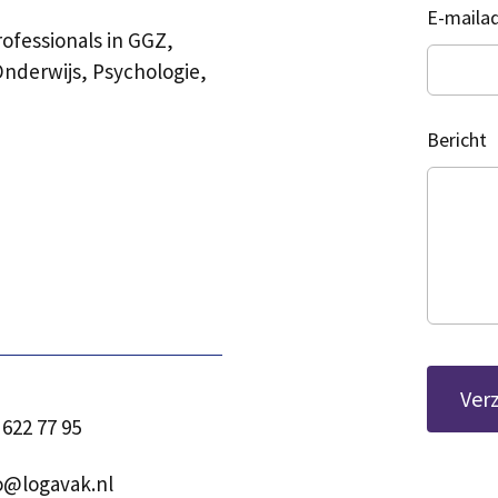
E-maila
rofessionals in GGZ,
derwijs, Psychologie,
Bericht
Ver
 622 77 95
o@logavak.nl