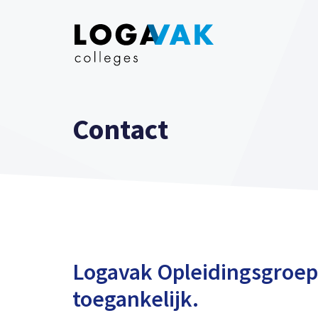
Ga
naar
de
inhoud
Contact
Logavak Opleidingsgroep
toegankelijk.